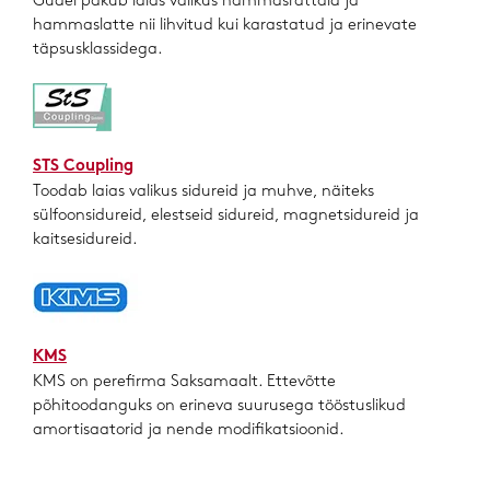
Güdel pakub laias valikus hammasrattaid ja
hammaslatte nii lihvitud kui karastatud ja erinevate
täpsusklassidega.
STS Coupling
Toodab laias valikus sidureid ja muhve, näiteks
sülfoonsidureid, elestseid sidureid, magnetsidureid ja
kaitsesidureid.
KMS
KMS on perefirma Saksamaalt. Ettevõtte
põhitoodanguks on erineva suurusega tööstuslikud
amortisaatorid ja nende modifikatsioonid.