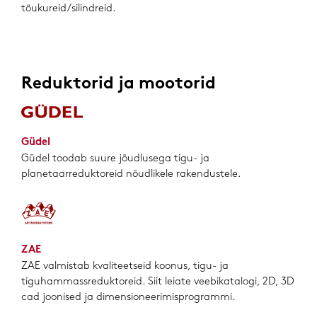
töukureid/silindreid.
Reduktorid ja mootorid
Güdel
Güdel toodab suure jõudlusega tigu- ja
planetaarreduktoreid nõudlikele rakendustele.
ZAE
ZAE valmistab kvaliteetseid koonus, tigu- ja
tiguhammassreduktoreid. Siit leiate veebikatalogi, 2D, 3D
cad joonised ja dimensioneerimisprogrammi.