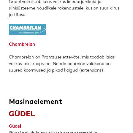
Güdel valmistab laias valikus lineaarjuhikuid ja
siinisüsteeme nõudlikele rakendustele, kus on suur kiirus
ja täpsus.
Chambrelan
Chambrelan on Prantsuse ettevõte, mis toodab laias
valikus teleskoopsiine. Nende peamine valdkond on
suured koormused ja pikad käigud (extensions).
Masinaelement
Güdel