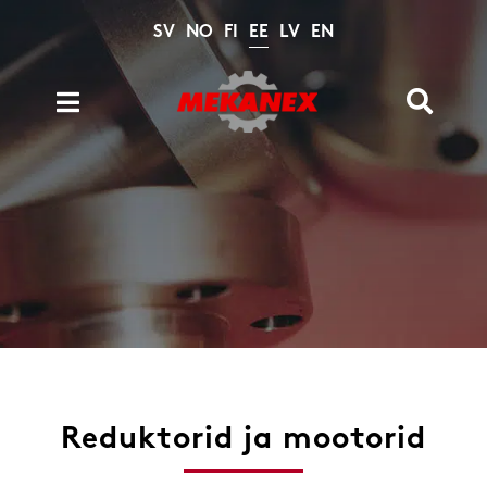
Skip
SV
NO
FI
EE
LV
EN
to
content
Toggle
Toggle
Navigation
Naviga
Tooted
Search
for:
Kataloogid
Tehnilised arvutused
Arhiiv
Meist
Kontakt
Reduktorid ja mootorid