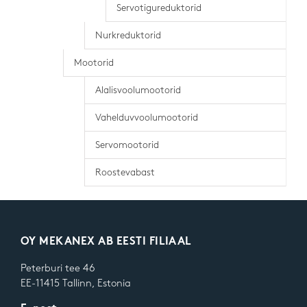
Servotigureduktorid
Nurkreduktorid
Mootorid
Alalisvoolumootorid
Vahelduvvoolumootorid
Servomootorid
Roostevabast
OY MEKANEX AB EESTI FILIAAL
Peterburi tee 46
EE-11415 Tallinn, Estonia