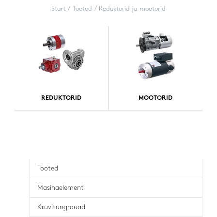
Start
Tooted
Reduktorid ja mootorid
REDUKTORID
MOOTORID
Tooted
Masinaelement
Kruvitungrauad