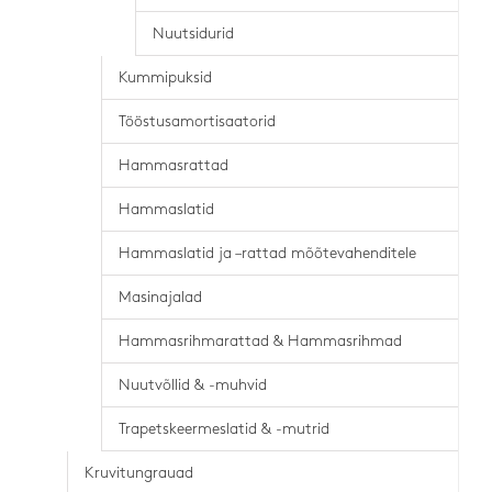
Nuutsidurid
Kummipuksid
Tööstusamortisaatorid
Hammasrattad
Hammaslatid
Hammaslatid ja –rattad mõõtevahenditele
Masinajalad
Hammasrihmarattad & Hammasrihmad
Nuutvõllid & -muhvid
Trapetskeermeslatid & -mutrid
Kruvitungrauad