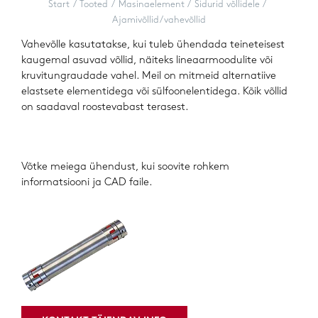
Start
Tooted
Masinaelement
Sidurid võllidele
Ajamivõllid/vahevõllid
Vahevõlle kasutatakse, kui tuleb ühendada teineteisest
kaugemal asuvad võllid, näiteks lineaarmoodulite või
kruvitungraudade vahel. Meil on mitmeid alternatiive
elastsete elementidega või sülfoonelentidega. Kõik võllid
on saadaval roostevabast terasest.
Võtke meiega ühendust, kui soovite rohkem
informatsiooni ja CAD faile.