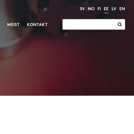
SV
NO
FI
EE
LV
EN
Search
MEIST
KONTAKT
for:
Tõukurid
Reduktorid ja
mootorid
Tööstustõukurid
Reduktorid
Elektrilised silindrid
Mootorid