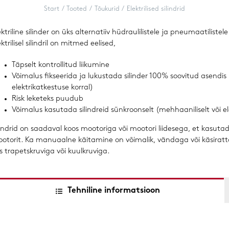
Masinajalad
Start
Tooted
Tõukurid
Elektrilised silindrid
Hammasrihmarattad & Hammasrihmad
ektriline silinder on üks alternatiiv hüdraulilistele ja pneumaatilistele s
ektrilisel silindril on mitmed eelised,
Nuutvõllid & -muhvid
Täpselt kontrollitud liikumine
Võimalus fikseerida ja lukustada silinder 100% soovitud asendis 
Trapetskeermeslatid & -mutrid
elektrikatkestuse korral)
Risk leketeks puudub
Võimalus kasutada silindreid sünkroonselt (mehhaaniliselt või ele
lindrid on saadaval koos mootoriga või mootori liidesega, et kasut
otorit. Ka manuaalne käitamine on võimalik, vändaga või käsiratta
s trapetskruviga või kuulkruviga.
Tehniline informatsioon