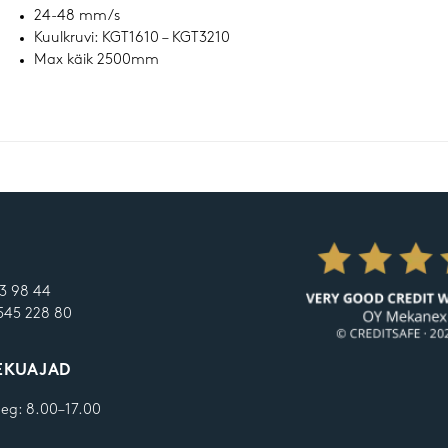
24-48 mm/s
Kuulkruvi: KGT1610 – KGT3210
Max käik 2500mm
13 98 44
545 228 80
EKUAJAD
aeg: 8.00–17.00