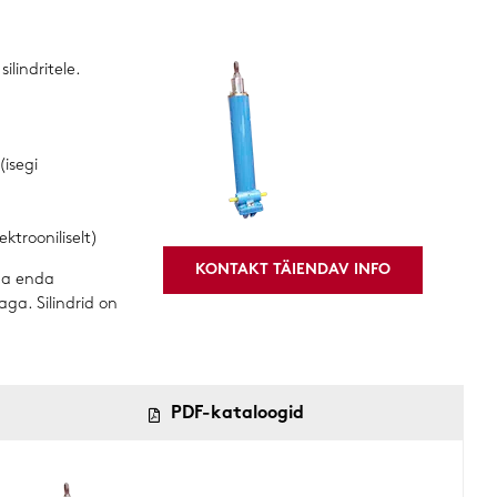
ilindritele.
(isegi
ktrooniliselt)
KONTAKT TÄIENDAV INFO
ada enda
ga. Silindrid on
PDF-kataloogid