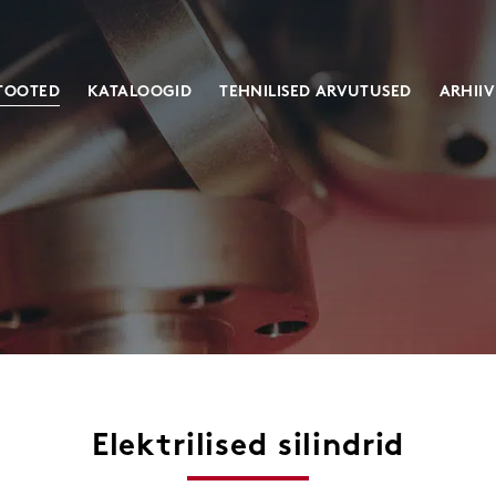
TOOTED
KATALOOGID
TEHNILISED ARVUTUSED
ARHIIV
Masinaelement
Kruvitungrauad
Sidurid võllidele
Klassikalised
Kummipuksid
Heavy duty
Tööstusamortisaatorid
Servo
Hammasrattad
Spetsiaalsed
Hammaslatid
Elektrilised silindrid
Hammaslatid ja –rattad mõõtevahenditele