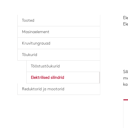
El
Tooted
El
Masinaelement
Kruvitungrauad
Tõukurid
Tööstustõukurid
Si
Elektrilised silindrid
mo
ka
Reduktorid ja mootorid