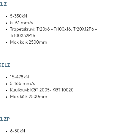
ELZ
5-350kN
8-93 mm/s
Trapetskruvi: Tr20x6 – Tr100x16, Tr20X12P6 –
Tr100X32P16
Max käik 2500mm
KELZ
15-478kN
5-166 mm/s
Kuulkruvi: KGT 2005- KGT 10020
Max käik 2500mm
ELZP
6-50kN