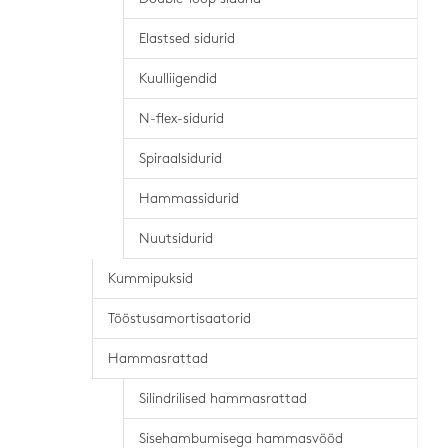
Elastsed sidurid
Kuulliigendid
N-flex-sidurid
Spiraalsidurid
Hammassidurid
Nuutsidurid
Kummipuksid
Tööstusamortisaatorid
Hammasrattad
Silindrilised hammasrattad
Sisehambumisega hammasvööd