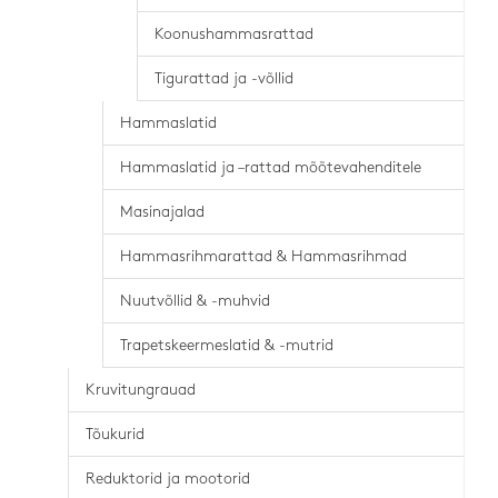
Koonushammasrattad
Tigurattad ja -võllid
Hammaslatid
Hammaslatid ja –rattad mõõtevahenditele
Masinajalad
Hammasrihmarattad & Hammasrihmad
Nuutvõllid & -muhvid
Trapetskeermeslatid & -mutrid
Kruvitungrauad
Tõukurid
Reduktorid ja mootorid