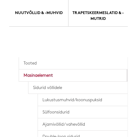
NUUTVÕLLID & -MUHVID
TRAPETSKEERMESLATID & -
MUTRID
Tooted
Masinaelement
Sidurid võllidele
Lukustusmuhvid/koonuspuksid
Sülfoonsidurid
Ajamivõllid/vahevõllid
Double-loop sidurid