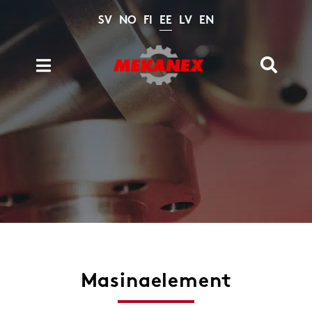
Skip
SV
NO
FI
EE
LV
EN
to
content
Toggle
Toggle
Navigation
Naviga
Tooted
Search
for:
Kataloogid
Tehnilised arvutused
Arhiiv
Meist
Kontakt
Masinaelement