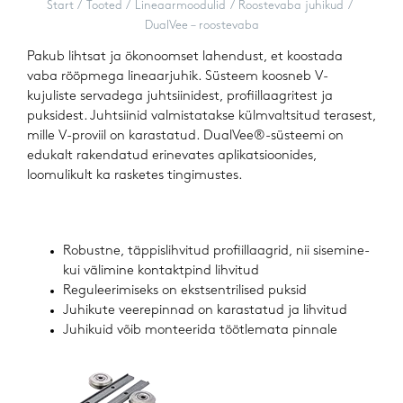
Start
Tooted
Lineaarmoodulid
Roostevaba juhikud
DualVee – roostevaba
Pakub lihtsat ja ökonoomset lahendust, et koostada
vaba rööpmega lineaarjuhik. Süsteem koosneb V-
kujuliste servadega juhtsiinidest, profiillaagritest ja
puksidest. Juhtsiinid valmistatakse külmvaltsitud terasest,
mille V-proviil on karastatud. DualVee®-süsteemi on
edukalt rakendatud erinevates aplikatsioonides,
loomulikult ka rasketes tingimustes.
Robustne, täppislihvitud profiillaagrid, nii sisemine-
kui välimine kontaktpind lihvitud
Reguleerimiseks on ekstsentrilised puksid
Juhikute veerepinnad on karastatud ja lihvitud
Juhikuid võib monteerida töötlemata pinnale