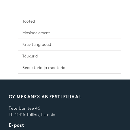
Tooted
Masinaelement
Kruvitungrauad
Tõukurid
Reduktorid ja mootorid
OY MEKANEX AB EESTI FILIAAL
Peterburi tee 46
EE-11415 Tallinn, Estonia
E-post