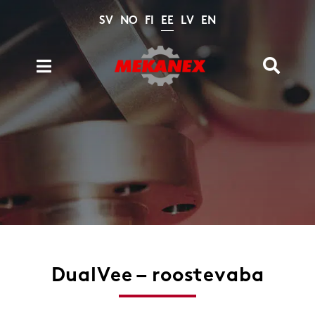
Skip
SV
NO
FI
EE
LV
EN
to
content
Toggle
Toggle
Navigation
Naviga
Tooted
Search
for:
Kataloogid
Tehnilised arvutused
Arhiiv
Meist
Kontakt
DualVee – roostevaba