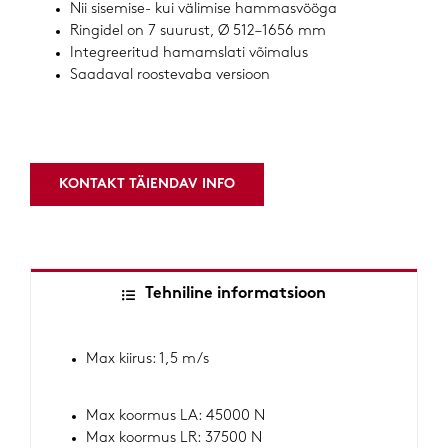
Nii sisemise- kui välimise hammasvööga
Ringidel on 7 suurust, Ø 512–1656 mm
Integreeritud hamamslati võimalus
Saadaval roostevaba versioon
KONTAKT TÄIENDAV INFO
Tehniline informatsioon
Max kiirus: 1,5 m/s
Max koormus LA: 45000 N
Max koormus LR: 37500 N