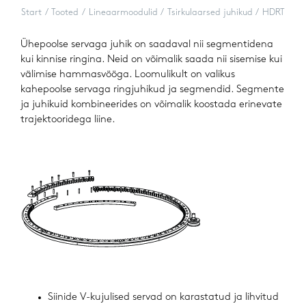
Start
Tooted
Lineaarmoodulid
Tsirkulaarsed juhikud
HDRT
Ühepoolse servaga juhik on saadaval nii segmentidena
kui kinnise ringina. Neid on võimalik saada nii sisemise kui
välimise hammasvööga. Loomulikult on valikus
kahepoolse servaga ringjuhikud ja segmendid. Segmente
ja juhikuid kombineerides on võimalik koostada erinevate
trajektooridega liine.
Siinide V-kujulised servad on karastatud ja lihvitud