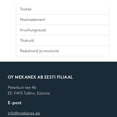
Tooted
Masinaelement
Kruvitungrauad
Tõukurid
Reduktorid ja mootorid
OY MEKANEX AB EESTI FILIAAL
Peterburi tee 46
EE-11415 Tallinn, Estonia
E-post
info@mekanex.ee